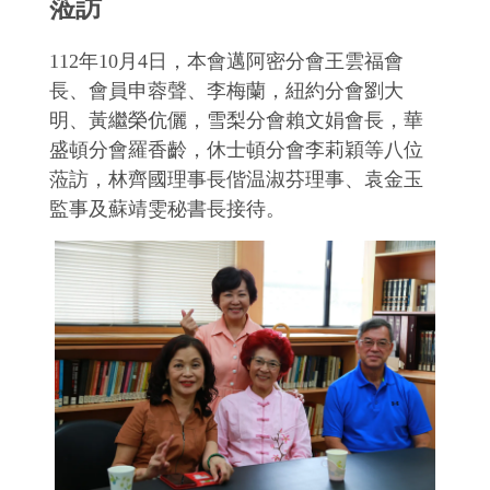
蒞訪
112年10月4日，本會邁阿密分會王雲福會
長、會員申蓉聲、李梅蘭，紐約分會劉大
明、黃繼榮伉儷，雪梨分會賴文娟會長，華
盛頓分會羅香齡，休士頓分會李莉穎等八位
蒞訪，林齊國理事長偕温淑芬理事、袁金玉
監事及蘇靖雯秘書長接待。