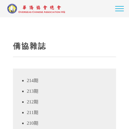
僑協雜誌
214期
213期
212期
211期
210期